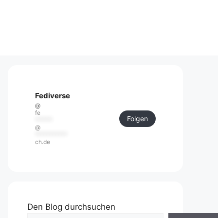
Fediverse
@
fe
Folgen
******
@
***********
ch.de
Den Blog durchsuchen