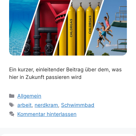
Ein kurzer, einleitender Beitrag über dem, was
hier in Zukunft passieren wird
Kategorien
Allgemein
Schlagwörter
arbeit
,
nerdkram
,
Schwimmbad
Kommentar hinterlassen