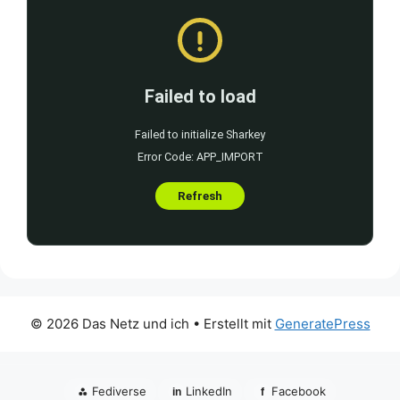
© 2026 Das Netz und ich
• Erstellt mit
GeneratePress
⁂
Fediverse
LinkedIn
Facebook
in
f