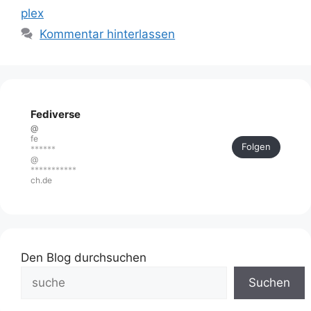
plex
Kommentar hinterlassen
Fediverse
@
fe
Folgen
******
@
***********
ch.de
Den Blog durchsuchen
Suchen