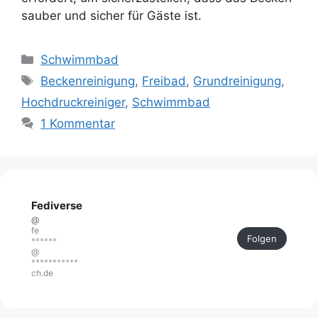
sauber und sicher für Gäste ist.
Kategorien
Schwimmbad
Schlagwörter
Beckenreinigung
,
Freibad
,
Grundreinigung
,
Hochdruckreiniger
,
Schwimmbad
1 Kommentar
Fediverse
@
fe
Folgen
******
@
***********
ch.de