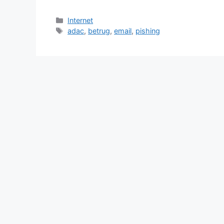
Kategorien
Internet
Schlagwörter
adac
,
betrug
,
email
,
pishing