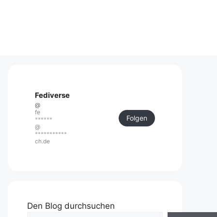
Fediverse
@
fe
Folgen
******
@
***********
ch.de
Den Blog durchsuchen