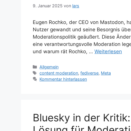
9. Januar 2025
von
lars
Eugen Rochko, der CEO von Mastodon, hat s
Nutzer gewandt und seine Besorgnis übe
Moderationspolitik geäußert. Diese Änderu
eine verantwortungsvolle Moderation leg
und warum rät Rochko, …
Weiterlesen
Kategorien
Allgemein
Schlagwörter
content moderation
,
fediverse
,
Meta
Kommentar hinterlassen
Bluesky in der Kriti
Lösung für Moderati