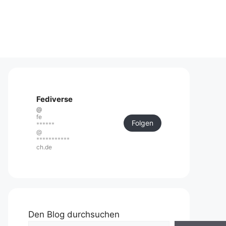
Fediverse
@
fe
Folgen
******
@
***********
ch.de
Den Blog durchsuchen