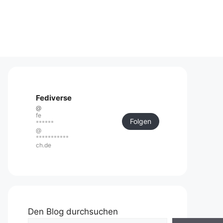
Fediverse
@
fe
Folgen
******
@
***********
ch.de
Den Blog durchsuchen