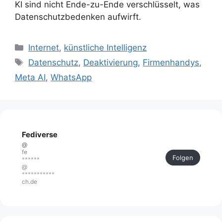
KI sind nicht Ende-zu-Ende verschlüsselt, was
Datenschutzbedenken aufwirft.
Kategorien
Internet
,
künstliche Intelligenz
Schlagwörter
Datenschutz
,
Deaktivierung
,
Firmenhandys
,
Meta AI
,
WhatsApp
Fediverse
@
fe
Folgen
******
@
***********
ch.de