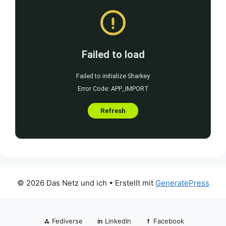
© 2026 Das Netz und ich
• Erstellt mit
GeneratePress
⁂
Fediverse
LinkedIn
Facebook
in
f