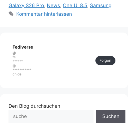
Galaxy S26 Pro
,
News
,
One UI 8.5
,
Samsung
Kommentar hinterlassen
Fediverse
@
fe
Folgen
******
@
***********
ch.de
Den Blog durchsuchen
Suchen