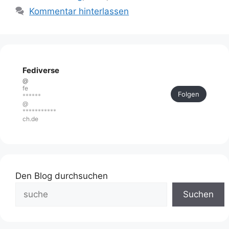
Kommentar hinterlassen
Fediverse
@
fe
Folgen
******
@
***********
ch.de
Den Blog durchsuchen
Suchen