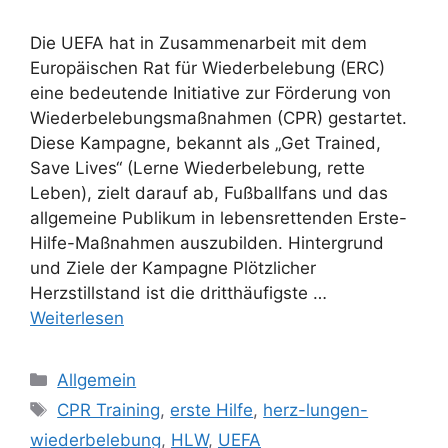
Die UEFA hat in Zusammenarbeit mit dem
Europäischen Rat für Wiederbelebung (ERC)
eine bedeutende Initiative zur Förderung von
Wiederbelebungsmaßnahmen (CPR) gestartet.
Diese Kampagne, bekannt als „Get Trained,
Save Lives“ (Lerne Wiederbelebung, rette
Leben), zielt darauf ab, Fußballfans und das
allgemeine Publikum in lebensrettenden Erste-
Hilfe-Maßnahmen auszubilden. Hintergrund
und Ziele der Kampagne Plötzlicher
Herzstillstand ist die dritthäufigste …
Weiterlesen
Kategorien
Allgemein
Schlagwörter
CPR Training
,
erste Hilfe
,
herz-lungen-
wiederbelebung
,
HLW
,
UEFA