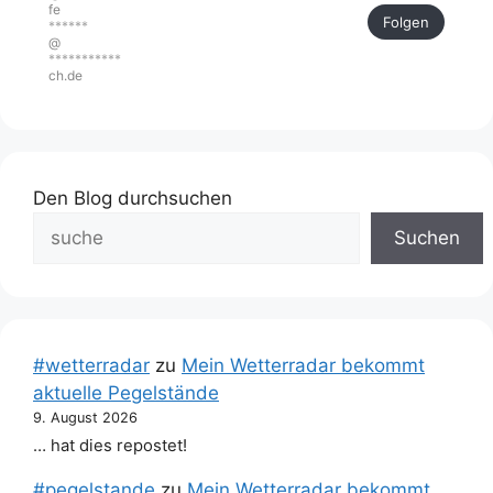
fe
Folgen
******
@
***********
ch.de
Den Blog durchsuchen
Suchen
#wetterradar
zu
Mein Wetterradar bekommt
aktuelle Pegelstände
9. August 2026
… hat dies repostet!
#pegelstande
zu
Mein Wetterradar bekommt