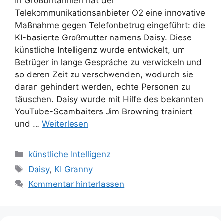
In Großbritannien hat der
Telekommunikationsanbieter O2 eine innovative
Maßnahme gegen Telefonbetrug eingeführt: die
KI-basierte Großmutter namens Daisy. Diese
künstliche Intelligenz wurde entwickelt, um
Betrüger in lange Gespräche zu verwickeln und
so deren Zeit zu verschwenden, wodurch sie
daran gehindert werden, echte Personen zu
täuschen. Daisy wurde mit Hilfe des bekannten
YouTube-Scambaiters Jim Browning trainiert
und …
Weiterlesen
Kategorien
künstliche Intelligenz
Schlagwörter
Daisy
,
KI Granny
Kommentar hinterlassen