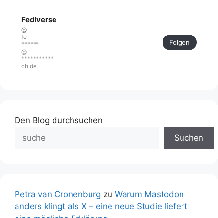
Fediverse
@
fe
Folgen
******
@
***********
ch.de
Den Blog durchsuchen
Suchen
Petra van Cronenburg
zu
Warum Mastodon
anders klingt als X – eine neue Studie liefert