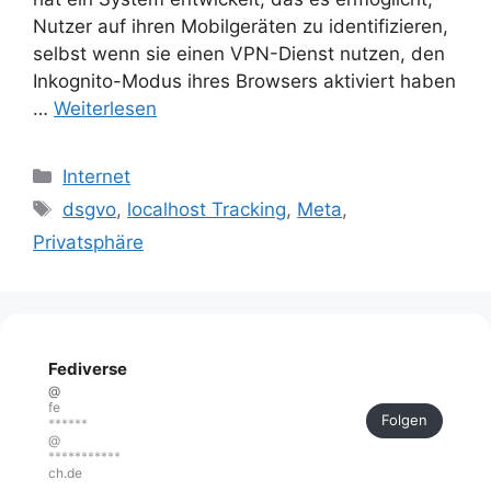
Nutzer auf ihren Mobilgeräten zu identifizieren,
selbst wenn sie einen VPN-Dienst nutzen, den
Inkognito-Modus ihres Browsers aktiviert haben
…
Weiterlesen
Kategorien
Internet
Schlagwörter
dsgvo
,
localhost Tracking
,
Meta
,
Privatsphäre
Fediverse
@
fe
Folgen
******
@
***********
ch.de