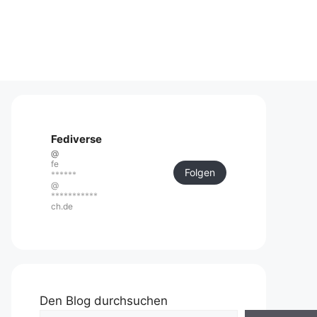
Fediverse
@
fe
Folgen
******
@
***********
ch.de
Den Blog durchsuchen