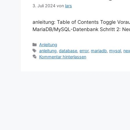
3. Juli 2024
von
lars
anleitung: Table of Contents Toggle Vora
MariaDB/MySQL-Datenbank Schritt 2: Neue
Kategorien
Anleitung
Schlagwörter
anleitung
,
database
,
error
,
mariadb
,
mysql
,
nex
Kommentar hinterlassen