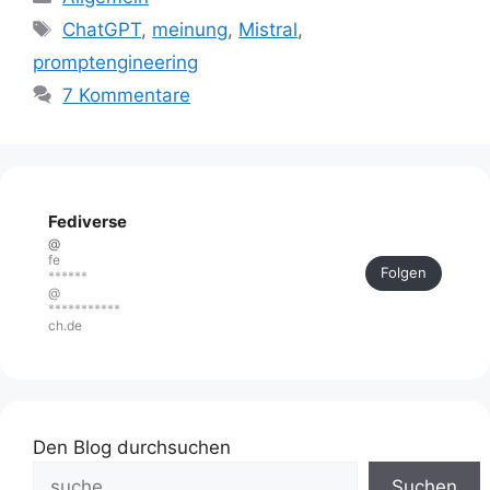
Schlagwörter
ChatGPT
,
meinung
,
Mistral
,
promptengineering
7 Kommentare
Fediverse
@
fe
Folgen
******
@
***********
ch.de
Den Blog durchsuchen
Suchen