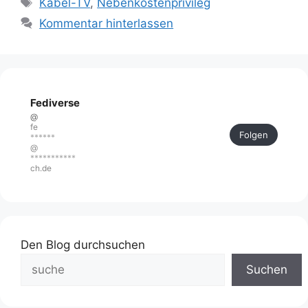
Kabel-TV
,
Nebenkostenprivileg
Kommentar hinterlassen
Fediverse
@
fe
Folgen
******
@
***********
ch.de
Den Blog durchsuchen
Suchen