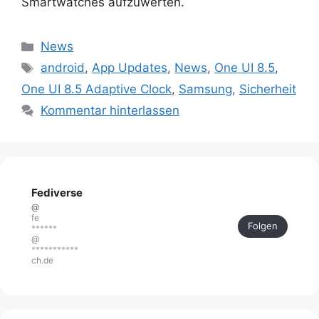
Smartwatches aufzuwerten.
Kategorien
News
Schlagwörter
android
,
App Updates
,
News
,
One UI 8.5
,
One UI 8.5 Adaptive Clock
,
Samsung
,
Sicherheit
Kommentar hinterlassen
Fediverse
@
fe
Folgen
******
@
***********
ch.de