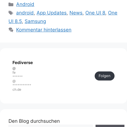
Kategorien
Android
Schlagwörter
android
,
App Updates
,
News
,
One UI 8
,
One
UI 8.5
,
Samsung
Kommentar hinterlassen
Fediverse
@
fe
Folgen
******
@
***********
ch.de
Den Blog durchsuchen