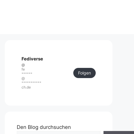
Fediverse
@
fe
Folgen
******
@
***********
ch.de
Den Blog durchsuchen