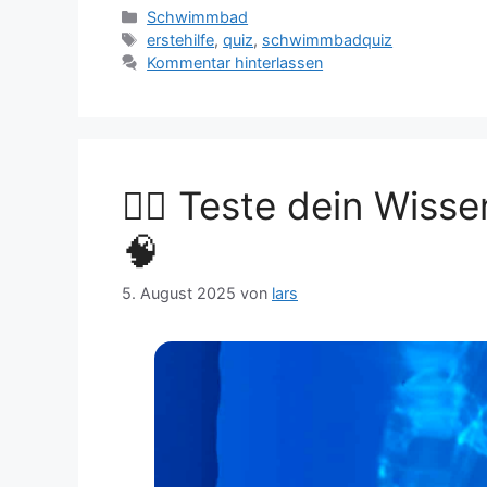
Kategorien
Schwimmbad
Schlagwörter
erstehilfe
,
quiz
,
schwimmbadquiz
Kommentar hinterlassen
🏊‍♂️ Teste dein Wi
🧠
5. August 2025
von
lars