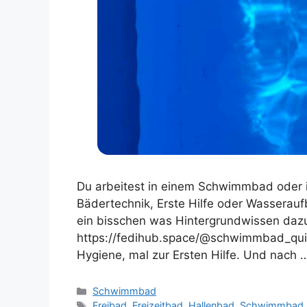
Du arbeitest in einem Schwimmbad oder in
Bädertechnik, Erste Hilfe oder Wasserauf
ein bisschen was Hintergrundwissen daz
https://fedihub.space/@schwimmbad_quiz 
Hygiene, mal zur Ersten Hilfe. Und nach
Kategorien
Schwimmbad
Schlagwörter
Freibad
,
Freizeitbad
,
Hallenbad
,
Schwimmbad