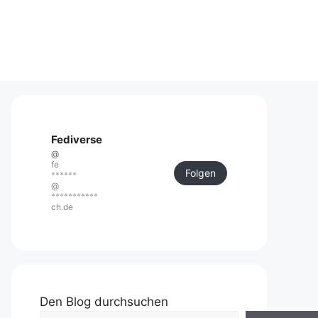
Fediverse
@
fe
Folgen
******
@
***********
ch.de
Den Blog durchsuchen