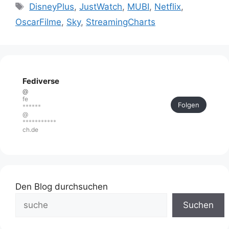
Schlagwörter
DisneyPlus
,
JustWatch
,
MUBI
,
Netflix
,
OscarFilme
,
Sky
,
StreamingCharts
Fediverse
@
fe
Folgen
******
@
***********
ch.de
Den Blog durchsuchen
Suchen