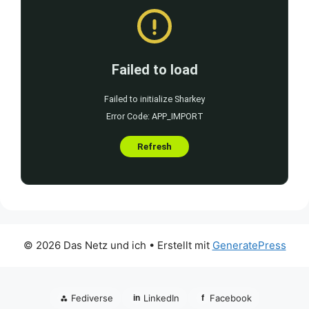
© 2026 Das Netz und ich
• Erstellt mit
GeneratePress
⁂
Fediverse
LinkedIn
Facebook
in
f