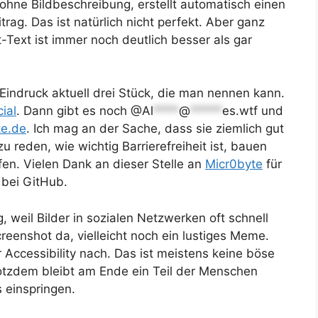
r ohne Bildbeschreibung, erstellt automatisch einen
trag. Das ist natürlich nicht perfekt. Aber ganz
t-Text ist immer noch deutlich besser als gar
indruck aktuell drei Stück, die man nennen kann.
ial
. Dann gibt es noch @
Al
****
@
*****
es.wtf
und
te.de
. Ich mag an der Sache, dass sie ziemlich gut
 reden, wie wichtig Barrierefreiheit ist, bauen
fen. Vielen Dank an dieser Stelle an
Micr0byte
für
 bei GitHub.
 weil Bilder in sozialen Netzwerken oft schnell
reenshot da, vielleicht noch ein lustiges Meme.
ccessibility nach. Das ist meistens keine böse
otzdem bleibt am Ende ein Teil der Menschen
 einspringen.