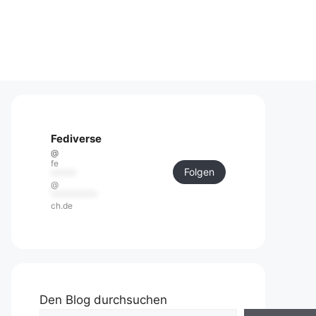
Fediverse
@
fe
Folgen
******
@
***********
ch.de
Den Blog durchsuchen