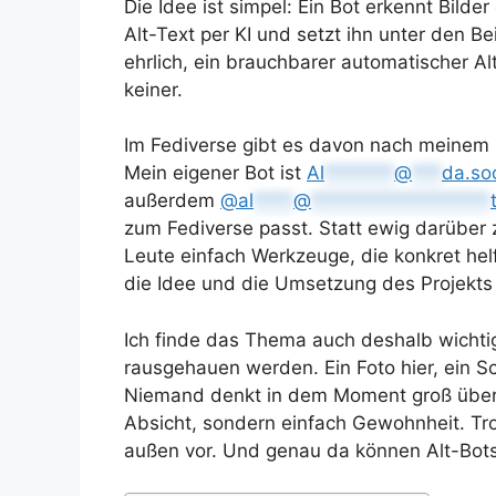
Die Idee ist simpel: Ein Bot erkennt Bilde
Alt-Text per KI und setzt ihn unter den Bei
ehrlich, ein brauchbarer automatischer Al
keiner.
Im Fediverse gibt es davon nach meinem E
Mein eigener Bot ist
Al
*******
@
***
da.soc
außerdem
@
al
****
@
******************
zum Fediverse passt. Statt ewig darüber zu
Leute einfach Werkzeuge, die konkret hel
die Idee und die Umsetzung des Projekts
Ich finde das Thema auch deshalb wichtig,
rausgehauen werden. Ein Foto hier, ein Sc
Niemand denkt in dem Moment groß über A
Absicht, sondern einfach Gewohnheit. Tr
außen vor. Und genau da können Alt-Bots