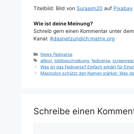
Titelbild: Bild von
Suraajm20
auf
Pixabay
Wie ist deine Meinung?
Schreib gern einen Kommentar unter dem A
Kanal:
#dasnetzundich:matrix.org
Kategorien
News Fediverse
Schlagwörter
altbot
,
bildbeschreibung
,
fediverse
,
screenrea
Was ist das Fediverse? Einfach erklärt für Einst
Mastodon schützt den Namen stärker: Was der
Schreibe einen Kommen
Kommentar