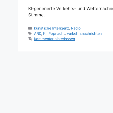
KI-generierte Verkehrs- und Wetternachri
Stimme.
Kategorien
künstliche Intelligenz
,
Radio
Schlagwörter
ARD
,
KI
,
Popnacht
,
verkehrsnachrichten
Kommentar hinterlassen