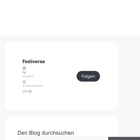
Fediverse
@
fe
Folgen
******
@
***********
ch.de
Den Blog durchsuchen