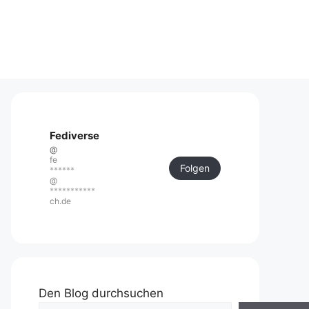
Fediverse
@
fe
Folgen
******
@
***********
ch.de
Den Blog durchsuchen