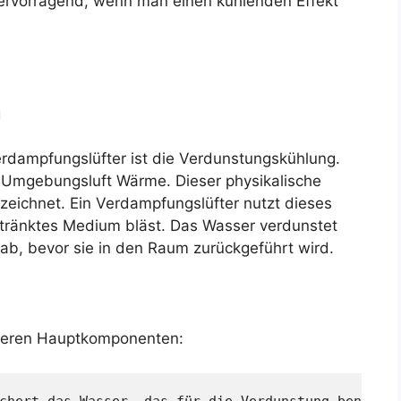
ervorragend, wenn man einen kühlenden Effekt
g
erdampfungslüfter ist die Verdunstungskühlung.
 Umgebungsluft Wärme. Dieser physikalische
zeichnet. Ein Verdampfungslüfter nutzt dieses
etränktes Medium bläst. Das Wasser verdunstet
ab, bevor sie in den Raum zurückgeführt wird.
hreren Hauptkomponenten:
chert das Wasser, das für die Verdunstung benötigt