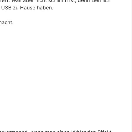
fert. Was aber nicht schlimm ist, denn ziemlich
it USB zu Hause haben.
macht.