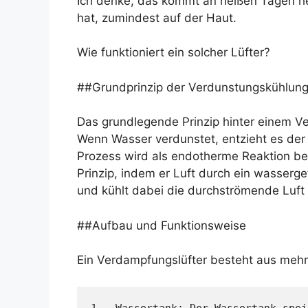
Ich denke, das kommt an heißen Tagen h
hat, zumindest auf der Haut.
Wie funktioniert ein solcher Lüfter?
##Grundprinzip der Verdunstungskühlun
Das grundlegende Prinzip hinter einem V
Wenn Wasser verdunstet, entzieht es der
Prozess wird als endotherme Reaktion be
Prinzip, indem er Luft durch ein wasserg
und kühlt dabei die durchströmende Luft 
##Aufbau und Funktionsweise
Ein Verdampfungslüfter besteht aus me
1.  Wassertank: Der Wassertank spei