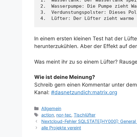
2.  Wasserpumpe: Die Pumpe zieht Wa
3.  Verdunstungspolster: Dieses Pol
4.  Lüfter: Der Lüfter zieht warme 
In einem ersten kleinen Test hat der Lüft
herunterzukühlen. Aber der Effekt auf de
Was meint ihr zu so einem Lüfter? Raus
Wie ist deine Meinung?
Schreib gern einen Kommentar unter dem A
Kanal:
#dasnetzundich:matrix.org
Kategorien
Allgemein
Schlagwörter
action
,
nor-tec
,
Tischlüfter
Nextcloud-Fehler SQLSTATE[HY000]: General er
alle Projekte vereint