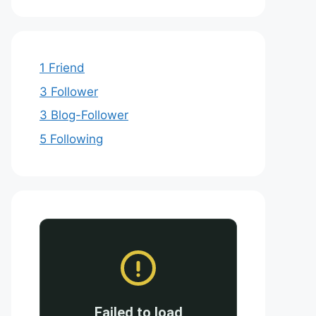
tungspolster.

etischen Fasern, bietet eine große Oberfläche, auf
 durch das Verdunstungspolster. Die gekühlte Luft 
1 Friend
3 Follower
3 Blog-Follower
5 Following