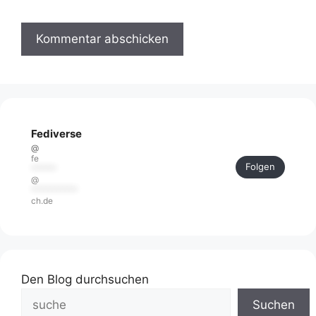
Fediverse
@
fe
Folgen
******
@
***********
ch.de
Den Blog durchsuchen
Suchen