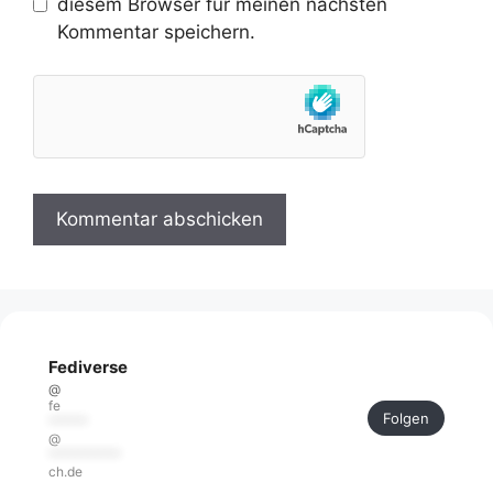
diesem Browser für meinen nächsten
Kommentar speichern.
Fediverse
@
fe
Folgen
******
@
***********
ch.de