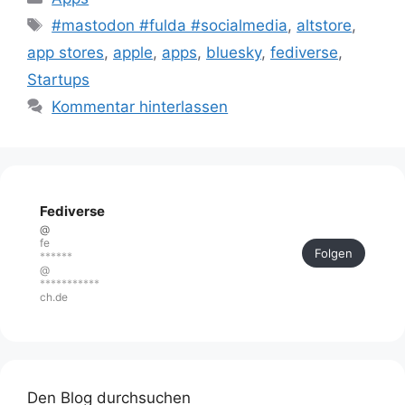
Schlagwörter
#mastodon #fulda #socialmedia
,
altstore
,
app stores
,
apple
,
apps
,
bluesky
,
fediverse
,
Startups
Kommentar hinterlassen
Fediverse
@
fe
Folgen
******
@
***********
ch.de
Den Blog durchsuchen