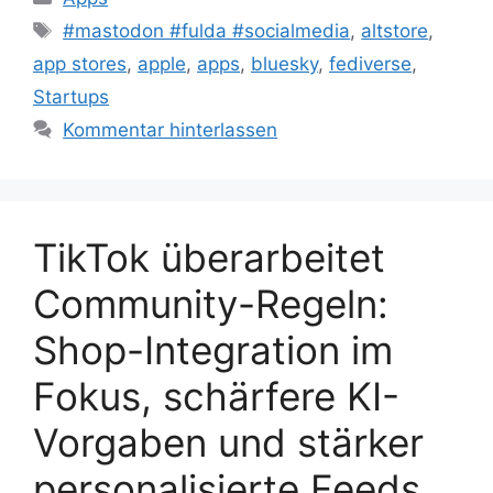
Schlagwörter
#mastodon #fulda #socialmedia
,
altstore
,
app stores
,
apple
,
apps
,
bluesky
,
fediverse
,
Startups
Kommentar hinterlassen
TikTok überarbeitet
Community-Regeln:
Shop-Integration im
Fokus, schärfere KI-
Vorgaben und stärker
personalisierte Feeds