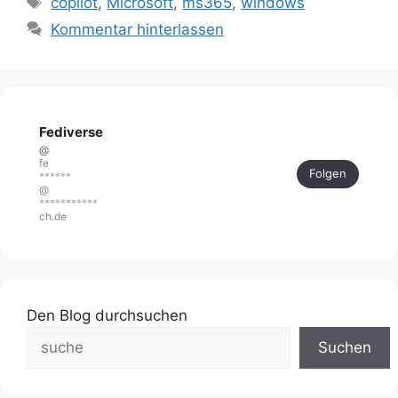
copilot
,
Microsoft
,
ms365
,
windows
Kommentar hinterlassen
Fediverse
@
fe
Folgen
******
@
***********
ch.de
Den Blog durchsuchen
Suchen