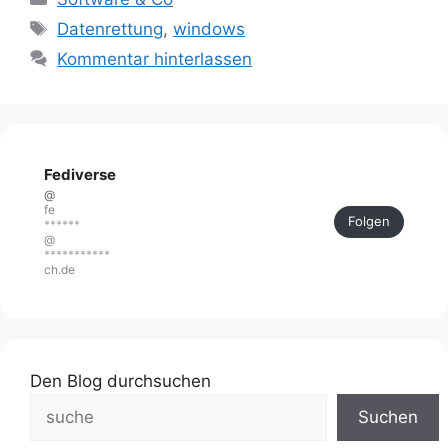
Schlagwörter
Datenrettung
,
windows
Kommentar hinterlassen
Fediverse
@
fe
Folgen
******
@
***********
ch.de
Den Blog durchsuchen
Suchen