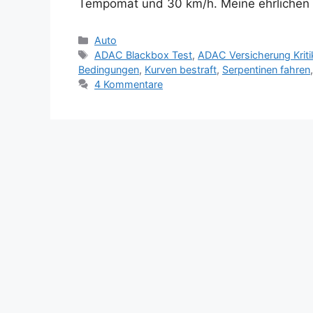
Tempomat und 30 km/h. Meine ehrlichen 
Kategorien
Auto
Schlagwörter
ADAC Blackbox Test
,
ADAC Versicherung Kriti
Bedingungen
,
Kurven bestraft
,
Serpentinen fahren
4 Kommentare