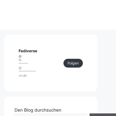
Fediverse
@
fe
Folgen
******
@
***********
ch.de
Den Blog durchsuchen