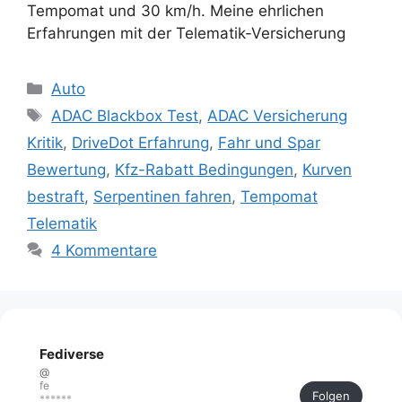
Tempomat und 30 km/h. Meine ehrlichen
Erfahrungen mit der Telematik-Versicherung
Kategorien
Auto
Schlagwörter
ADAC Blackbox Test
,
ADAC Versicherung
Kritik
,
DriveDot Erfahrung
,
Fahr und Spar
Bewertung
,
Kfz-Rabatt Bedingungen
,
Kurven
bestraft
,
Serpentinen fahren
,
Tempomat
Telematik
4 Kommentare
Fediverse
@
fe
Folgen
******