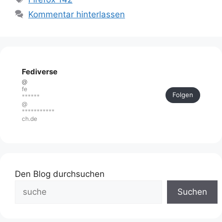
Kommentar hinterlassen
Fediverse
@
fe
Folgen
******
@
***********
ch.de
Den Blog durchsuchen
Suchen