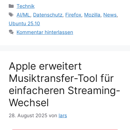
Kategorien
Technik
Schlagwörter
AI/ML
,
Datenschutz
,
Firefox
,
Mozilla
,
News
,
Ubuntu 25.10
Kommentar hinterlassen
Apple erweitert
Musiktransfer-Tool für
einfacheren Streaming-
Wechsel
28. August 2025
von
lars