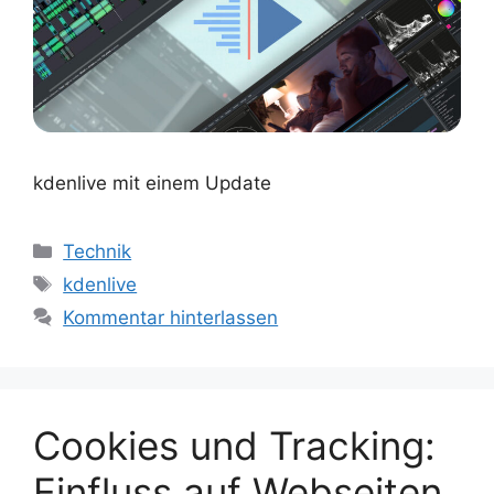
kdenlive mit einem Update
Kategorien
Technik
Schlagwörter
kdenlive
Kommentar hinterlassen
Cookies und Tracking:
Einfluss auf Webseiten