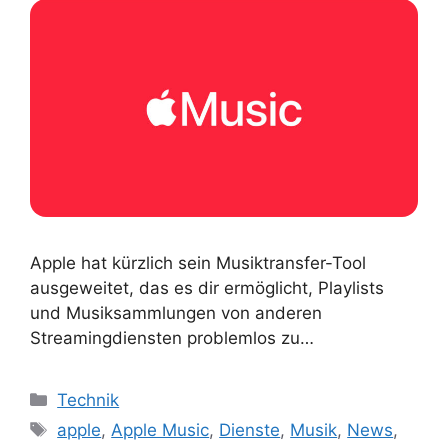
Apple hat kürzlich sein Musiktransfer-Tool
ausgeweitet, das es dir ermöglicht, Playlists
und Musiksammlungen von anderen
Streamingdiensten problemlos zu…
Kategorien
Technik
Schlagwörter
apple
,
Apple Music
,
Dienste
,
Musik
,
News
,