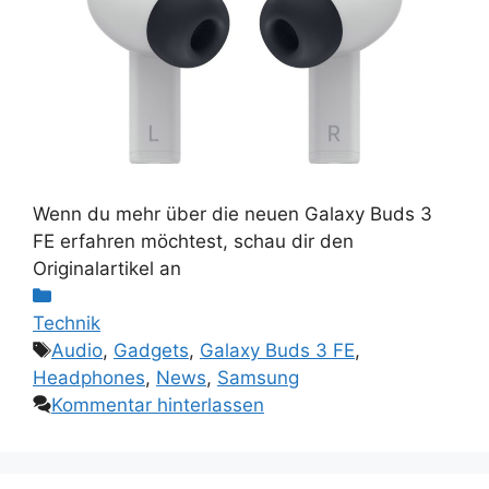
Wenn du mehr über die neuen Galaxy Buds 3
FE erfahren möchtest, schau dir den
Originalartikel an
Kategorien
Technik
Schlagwörter
Audio
,
Gadgets
,
Galaxy Buds 3 FE
,
Headphones
,
News
,
Samsung
Kommentar hinterlassen