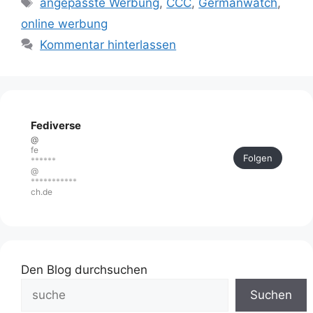
angepasste Werbung
,
CCC
,
Germanwatch
,
online werbung
Kommentar hinterlassen
Fediverse
@
fe
Folgen
******
@
***********
ch.de
Den Blog durchsuchen
Suchen