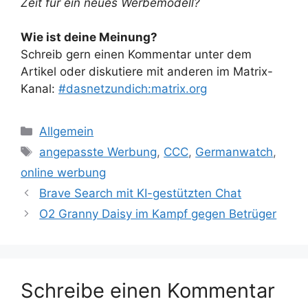
Zeit für ein neues Werbemodell?
Wie ist deine Meinung?
Schreib gern einen Kommentar unter dem
Artikel oder diskutiere mit anderen im Matrix-
Kanal:
#dasnetzundich:matrix.org
Kategorien
Allgemein
Schlagwörter
angepasste Werbung
,
CCC
,
Germanwatch
,
online werbung
Brave Search mit KI-gestützten Chat
O2 Granny Daisy im Kampf gegen Betrüger
Schreibe einen Kommentar