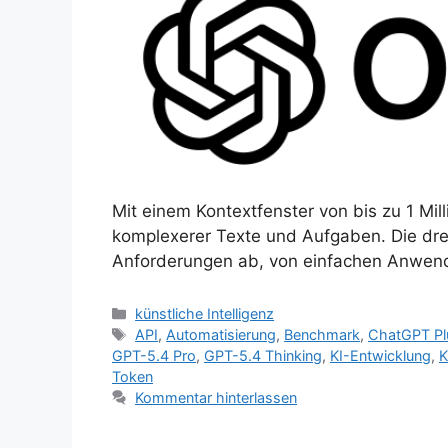
Mit einem Kontextfenster von bis zu 1 Mi
komplexerer Texte und Aufgaben. Die dre
Anforderungen ab, von einfachen Anwendu
Kategorien
künstliche Intelligenz
Schlagwörter
API
,
Automatisierung
,
Benchmark
,
ChatGPT Pl
GPT-5.4 Pro
,
GPT-5.4 Thinking
,
KI-Entwicklung
,
K
Token
Kommentar hinterlassen