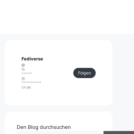
Fediverse
@
fe
Folgen
******
@
***********
ch.de
Den Blog durchsuchen