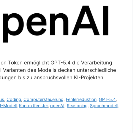
llion Token ermöglicht GPT-5.4 die Verarbeitung
i Varianten des Modells decken unterschiedliche
ngen bis zu anspruchsvollen KI-Projekten.
us
,
Coding
,
Computersteuerung
,
Fehlerreduktion
,
GPT-5.4
,
I-Modell
,
Kontextfenster
,
openAI
,
Reasoning
,
Sprachmodell
,