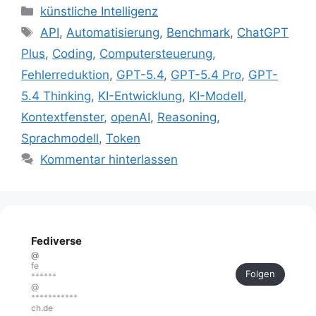
Kategorien
künstliche Intelligenz
Schlagwörter
API
,
Automatisierung
,
Benchmark
,
ChatGPT
Plus
,
Coding
,
Computersteuerung
,
Fehlerreduktion
,
GPT-5.4
,
GPT-5.4 Pro
,
GPT-
5.4 Thinking
,
KI-Entwicklung
,
KI-Modell
,
Kontextfenster
,
openAI
,
Reasoning
,
Sprachmodell
,
Token
Kommentar hinterlassen
Fediverse
@
fe
Folgen
******
@
***********
ch.de