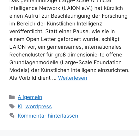
Das gemeinnützige Large-Scale Artificial
Intelligence Network (LAION e.V.) hat kürzlich
einen Aufruf zur Beschleunigung der Forschung
im Bereich der Künstlichen Intelligenz
veröffentlicht. Statt einer Pause, wie sie in
einem Open Letter gefordert wurde, schlägt
LAION vor, ein gemeinsames, internationales
Rechencluster für groß dimensionierte offene
Grundlagenmodelle (Large-Scale Foundation
Models) der Künstlichen Intelligenz einzurichten.
Als Vorbild dient …
Weiterlesen
Kategorien
Allgemein
Schlagwörter
KI
,
wordpress
Kommentar hinterlassen