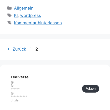
Kategorien
Allgemein
Schlagwörter
KI
,
wordpress
Kommentar hinterlassen
Seite
Seite
←
Zurück
1
2
Fediverse
@
fe
Folgen
******
@
***********
ch.de