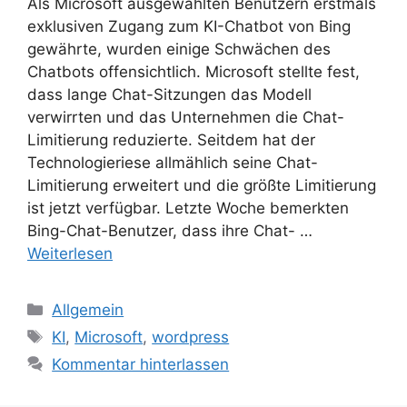
Als Microsoft ausgewählten Benutzern erstmals
exklusiven Zugang zum KI-Chatbot von Bing
gewährte, wurden einige Schwächen des
Chatbots offensichtlich. Microsoft stellte fest,
dass lange Chat-Sitzungen das Modell
verwirrten und das Unternehmen die Chat-
Limitierung reduzierte. Seitdem hat der
Technologieriese allmählich seine Chat-
Limitierung erweitert und die größte Limitierung
ist jetzt verfügbar. Letzte Woche bemerkten
Bing-Chat-Benutzer, dass ihre Chat- …
Weiterlesen
Kategorien
Allgemein
Schlagwörter
KI
,
Microsoft
,
wordpress
Kommentar hinterlassen