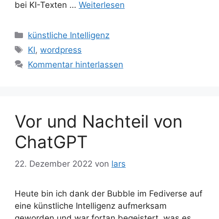
bei KI-Texten …
Weiterlesen
Kategorien
künstliche Intelligenz
Schlagwörter
KI
,
wordpress
Kommentar hinterlassen
Vor und Nachteil von
ChatGPT
22. Dezember 2022
von
lars
Heute bin ich dank der Bubble im Fediverse auf
eine künstliche Intelligenz aufmerksam
geworden und war fortan begeistert, was es