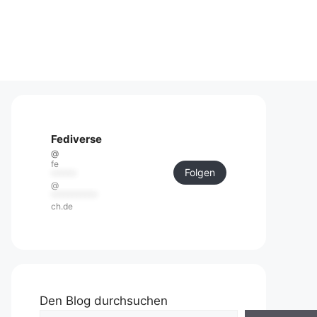
Fediverse
@
fe
Folgen
******
@
***********
ch.de
Den Blog durchsuchen