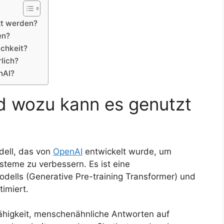
zt werden?
en?
ichkeit?
rlich?
nAI?
d wozu kann es genutzt
dell, das von
OpenAI
entwickelt wurde, um
teme zu verbessern. Es ist eine
ells (Generative Pre-training Transformer) und
imiert.
 Fähigkeit, menschenähnliche Antworten auf