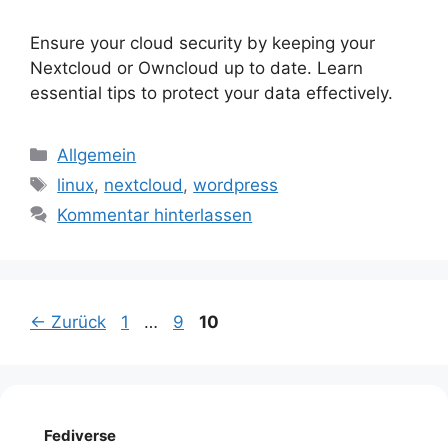
Ensure your cloud security by keeping your
Nextcloud or Owncloud up to date. Learn
essential tips to protect your data effectively.
Kategorien
Allgemein
Schlagwörter
linux
,
nextcloud
,
wordpress
Kommentar hinterlassen
Seite
Seite
Seite
←
Zurück
1
…
9
10
Fediverse