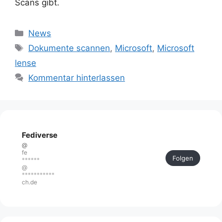
Scans gibt.
Kategorien
News
Schlagwörter
Dokumente scannen
,
Microsoft
,
Microsoft
lense
Kommentar hinterlassen
Fediverse
@
fe
Folgen
******
@
***********
ch.de