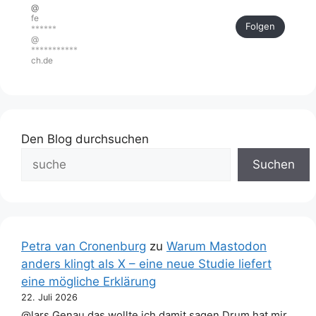
@
fe
Folgen
******
@
***********
ch.de
Den Blog durchsuchen
Suchen
Petra van Cronenburg
zu
Warum Mastodon
anders klingt als X – eine neue Studie liefert
eine mögliche Erklärung
22. Juli 2026
@lars Genau das wollte ich damit sagen.Drum hat mir