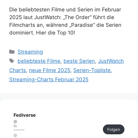
Die beliebtesten Filme und Serien im Februar
2025 laut JustWatch: „The Order“ führt die
Filmcharts an, während „Paradise“ die Serien
dominiert. Hier die Top 10!
Kategorien
Streaming
Schlagwörter
beliebteste Filme
,
beste Serien
,
JustWatch
Charts
,
neue Filme 2025
,
Serien-Topliste
,
Streaming-Charts Februar 2025
Fediverse
@
fe
Folgen
******
@