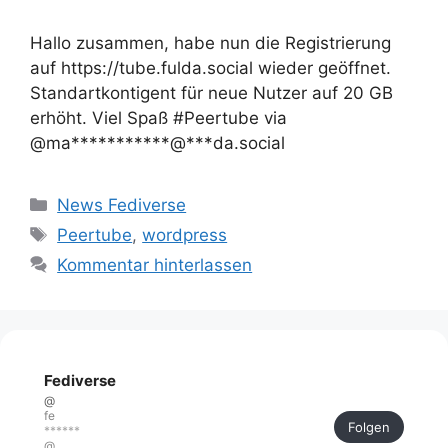
Hallo zusammen, habe nun die Registrierung
auf https://tube.fulda.social wieder geöffnet.
Standartkontigent für neue Nutzer auf 20 GB
erhöht. Viel Spaß #Peertube via
@ma***********@***da.social
Kategorien
News Fediverse
Schlagwörter
Peertube
,
wordpress
Kommentar hinterlassen
Fediverse
@
fe
Folgen
******
@