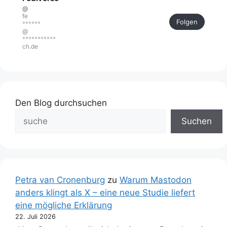
@
fe
Folgen
******
@
***********
ch.de
Den Blog durchsuchen
Suchen
Petra van Cronenburg
zu
Warum Mastodon
anders klingt als X – eine neue Studie liefert
eine mögliche Erklärung
22. Juli 2026