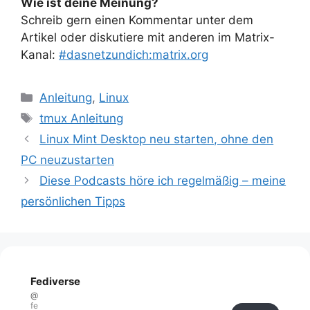
Wie ist deine Meinung?
Schreib gern einen Kommentar unter dem
Artikel oder diskutiere mit anderen im Matrix-
Kanal:
#dasnetzundich:matrix.org
Kategorien
Anleitung
,
Linux
Schlagwörter
tmux Anleitung
Linux Mint Desktop neu starten, ohne den
PC neuzustarten
Diese Podcasts höre ich regelmäßig – meine
persönlichen Tipps
Fediverse
@
fe