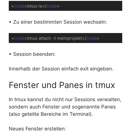
<
code
>
tmux ls
</
code
>
Code-Sprache:
HTML, XML
(
xml
)
• Zu einer bestimmten Session wechseln:
<
code
>
tmux attach -t meinprojekt
</
code
>
Code-Sprache:
HTML, XML
(
xml
)
• Session beenden:
Innerhalb der Session einfach exit eingeben.
Fenster und Panes in tmux
In tmux kannst du nicht nur Sessions verwalten,
sondern auch Fenster und sogenannte Panes
(also geteilte Bereiche im Terminal).
Neues Fenster erstellen: