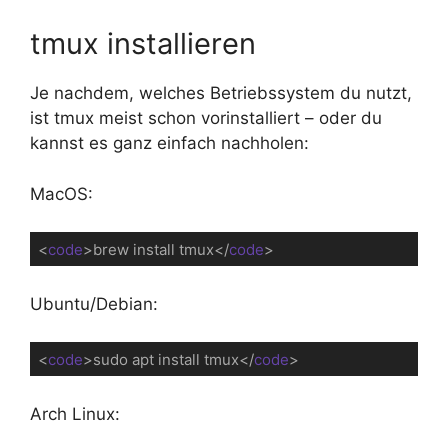
tmux installieren
Je nachdem, welches Betriebssystem du nutzt,
ist tmux meist schon vorinstalliert – oder du
kannst es ganz einfach nachholen:
MacOS:
<
code
>
brew install tmux
</
code
>
Code-Sprache:
HTML, XML
(
xml
)
Ubuntu/Debian:
<
code
>
sudo apt install tmux
</
code
>
Code-Sprache:
HTML, XML
(
xml
)
Arch Linux: