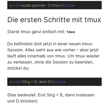
<
code
>
sudo pacman -S tmux
</
code
>
Code-Sprache:
HTML, XML
(
xml
)
Die ersten Schritte mit tmux
Starte tmux ganz einfach mit:
tmux
Du befindest dich jetzt in einer neuen tmux-
Session. Alles sieht aus wie vorher – aber jetzt
läuft alles innerhalb von tmux. Um tmux wieder
zu verlassen, ohne die Session zu beenden,
drückst du:
<
code
>
Strg + B, dann D
</
code
>
Code-Sprache:
HTML, XML
(
xml
)
(Das bedeutet: Erst Strg + B, dann loslassen
und D drücken)