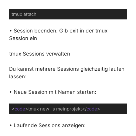
tmux attach
• Session beenden: Gib exit in der tmux-
Session ein
tmux Sessions verwalten
Du kannst mehrere Sessions gleichzeitig laufen
lassen:
• Neue Session mit Namen starten:
<
code
>
tmux new -s meinprojekt
</
code
>
Code-Sprache:
HTML, XML
(
xml
)
• Laufende Sessions anzeigen: