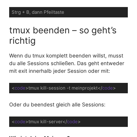
Strg + B, dann Pfeiltaste
tmux beenden – so geht’s
richtig
Wenn du tmux komplett beenden willst, musst
du alle Sessions schließen. Das geht entweder
mit exit innerhalb jeder Session oder mit:
<
code
>
tmux kill-session -t meinprojekt
</
code
>
Code-Sprache:
HTML, XML
(
xml
)
Oder du beendest gleich alle Sessions:
<
code
>
tmux kill-server
</
code
>
Code-Sprache:
HTML, XML
(
xml
)