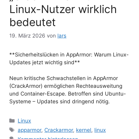
Linux-Nutzer wirklich
bedeutet
19. März 2026
von
lars
**Sicherheitslücken in AppArmor: Warum Linux-
Updates jetzt wichtig sind**
Neun kritische Schwachstellen in AppArmor
(CrackArmor) ermöglichen Rechteausweitung
und Container-Escape. Betroffen sind Ubuntu-
Systeme – Updates sind dringend nötig.
Kategorien
Linux
Schlagwörter
apparmor
,
Crackarmor
,
kernel
,
linux