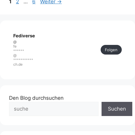
Seite
Seite
Seite
1
2
…
6
Weiter
→
Fediverse
@
fe
Folgen
******
@
***********
ch.de
Den Blog durchsuchen
Suchen