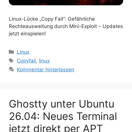
Linux-Lücke „Copy Fail“: Gefährliche
Rechteausweitung durch Mini-Exploit – Updates
jetzt einspielen!
Kategorien
Linux
Schlagwörter
Copyfail
,
linux
Kommentar hinterlassen
Ghostty unter Ubuntu
26.04: Neues Terminal
jetzt direkt per APT