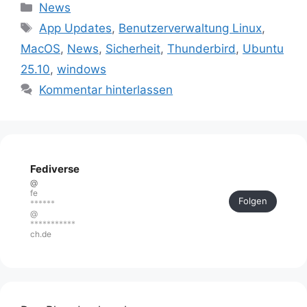
Kategorien
News
Schlagwörter
App Updates
,
Benutzerverwaltung Linux
,
MacOS
,
News
,
Sicherheit
,
Thunderbird
,
Ubuntu
25.10
,
windows
Kommentar hinterlassen
Fediverse
@
fe
Folgen
******
@
***********
ch.de